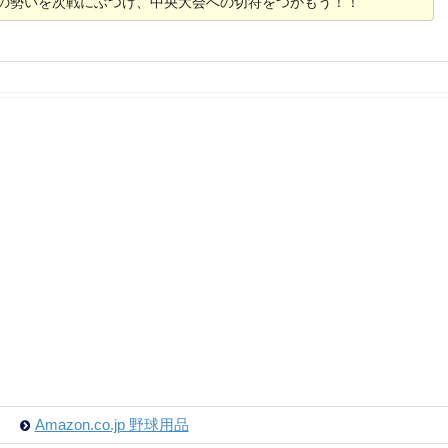
の勢いを次戦にぶつけ、中央大会への切符をつかもう！！
Amazon.co.jp 野球用品