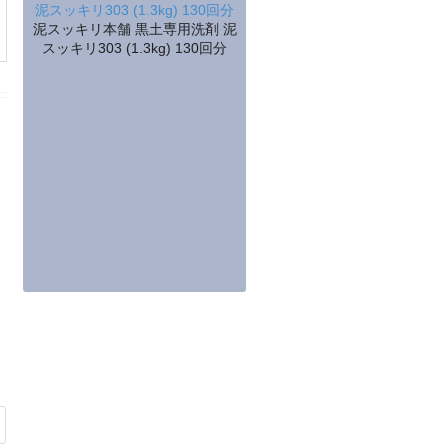
泥スッキリ本舗 黒土専用洗剤 泥
スッキリ303 (1.3kg) 130回分