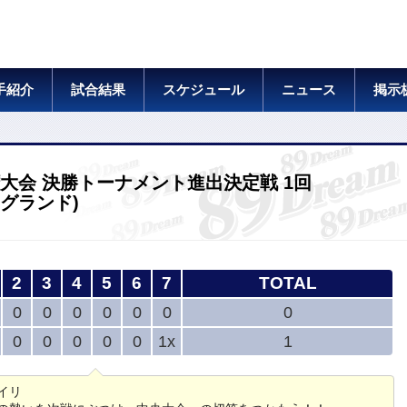
手紹介
試合結果
スケジュール
ニュース
掲示
権大会 決勝トーナメント進出決定戦 1回
 田園グランド)
2
3
4
5
6
7
TOTAL
0
0
0
0
0
0
0
0
0
0
0
0
1x
1
イリ