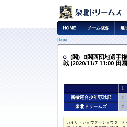
HOME
チーム概要
選
Home
(関) B関西団地選手
戦 (2020/11/7 11:00
1
0
新檜尾台少年野球部
0
泉北ドリームズ
カイリ・ショウターショウタ・カ