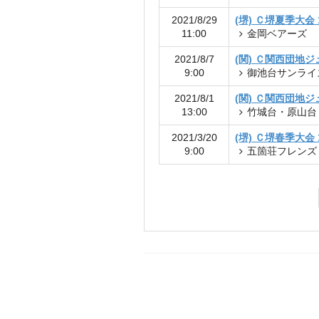
2021/8/29
(堺) Ｃ堺夏季大会
11:00
金岡ベアーズ
2021/8/7
(関) Ｃ関西団地
9:00
御池台サンライ
2021/8/1
(関) Ｃ関西団地ジ
13:00
竹城台・原山台
2021/3/20
(堺) Ｃ堺春季大会
9:00
五箇荘フレンズ