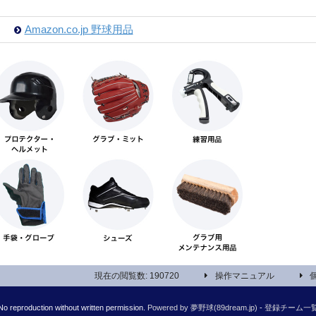
Amazon.co.jp 野球用品
現在の閲覧数: 190720
操作マニュアル
reproduction without written permission.
Powered by 夢野球(89dream.jp)
-
登録チーム一