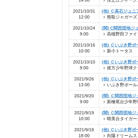
14:00
住之江シャーク
2021/10/31
(他) Ｃ高石ジュニ
12:00
熊取ジャガーズ
2021/10/24
(関) C関西団地
9:00
高槻野田ファイ
2021/10/16
(他) Ｃいぶき野
10:00
新小トータス
2021/10/10
(他) Ｃいぶき野
9:00
彼方少年野球ク
2021/9/26
(他) Ｃいぶき野
13:00
いぶき野ボール
2021/9/20
(関) Ｃ関西団地
9:00
新檜尾台少年野
2021/9/19
(関) Ｃ関西団地
10:00
晴美台タイガー
2021/9/18
(他) Ｃいぶき野
18:00
向陽ドリームス