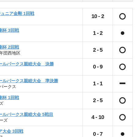
 ジュニア金剛 1回戦
10
-
2
剛杯 3回戦
1
-
2
剛杯 2回戦
2
-
5
年団西地区
ボールパークス親睦大会 決勝
0
-
9
ボールパークス親睦大会 準決勝
1
-
1
パークス
剛杯 1回戦
2
-
5
ズ
ボールパークス親睦大会 5戦目
4
-
10
ーズ
ア大会 3回戦
0
-
7