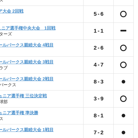
ス
ア大会 2回戦
5
-
6
ジュニア選手権中央大会 1回戦
1
-
1
ターズ
ボールパークス親睦大会 4戦目
2
-
6
ボールパークス親睦大会 3戦目
4
-
7
ラブ
ボールパークス親睦大会 2戦目
8
-
3
パークス
ジュニア選手権 三位決定戦
3
-
9
球部
ジュニア選手権 準決勝
8
-
1
ス
ボールパークス親睦大会 1戦目
7
-
2