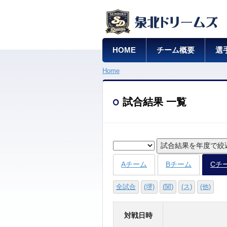
HOME
チーム概要
選
Home
試合結果 一覧
試合結果を年度で絞
Aチーム
Bチーム
Cチ
全試合
(堺)
(関)
(ス)
(他)
対戦日時