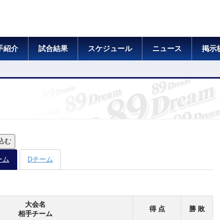
手紹介
試合結果
スケジュール
ニュース
掲示
込む
ーム
Dチーム
大会名
得 点
勝 敗
相手チーム