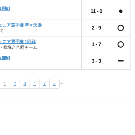
 1回戦
11
-
0
ジュニア選手権 準々決勝
2
-
9
ズ
ュニア選手権 1回戦
1
-
7
・槇塚台合同チーム
 1回戦
3
-
3
...
1
2
3
4
7
»