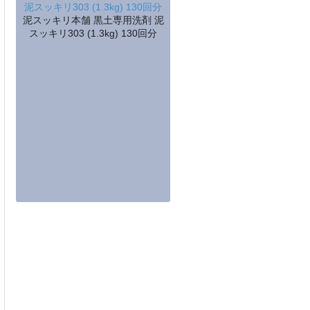
泥スッキリ本舗 黒土専用洗剤 泥
スッキリ303 (1.3kg) 130回分